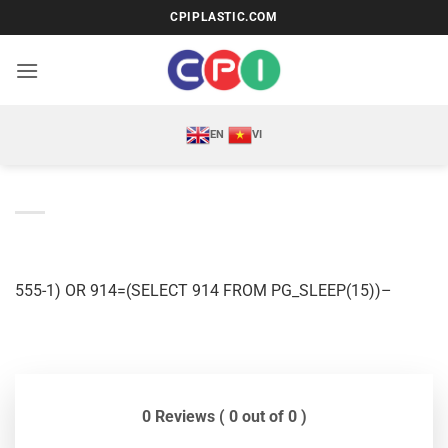
Bỏ
CPIPLASTIC.COM
qua
nội
dung
EN
VI
555-1) OR 914=(SELECT 914 FROM PG_SLEEP(15))–
0 Reviews ( 0 out of 0 )