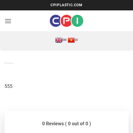
Bỏ
CPIPLASTIC.COM
qua
nội
dung
EN
VI
555
0 Reviews ( 0 out of 0 )