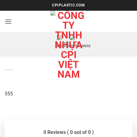
Bỏ
CPIPLASTIC.COM
qua
nội
dung
EN
VI
555
0 Reviews ( 0 out of 0 )