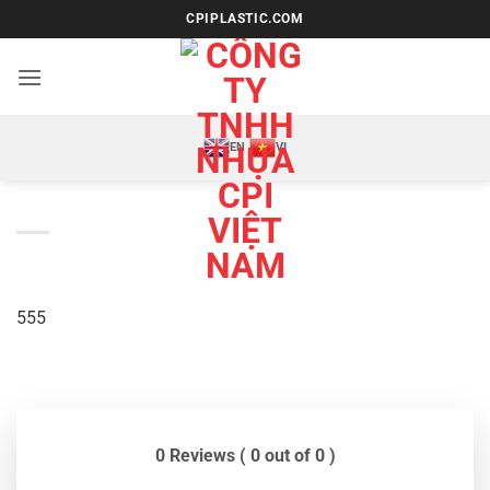
Bỏ
CPIPLASTIC.COM
qua
nội
dung
EN
VI
555
0 Reviews ( 0 out of 0 )