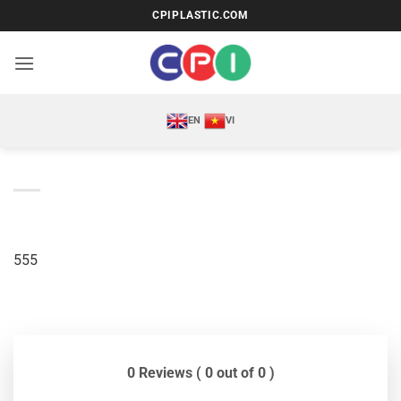
Bỏ
CPIPLASTIC.COM
qua
nội
dung
EN
VI
555
0 Reviews ( 0 out of 0 )