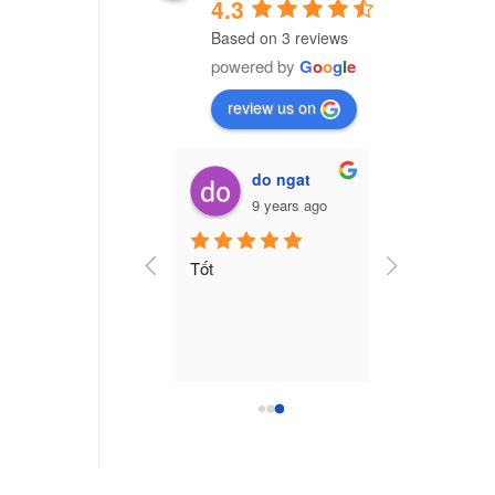
4.3
Based on 3 reviews
powered by
G
o
o
g
l
e
review us on
Vũ Văn Trường (Cú Đêm)
do ngat
7 years ago
9 years ago
ng ty nhựa CPI Việt 
Tốt
am