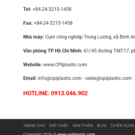
Tel:
+84-24-3215-1458
Fax:
+84-24-3215-1458
Nhà máy:
Cụm công nghiệp Trung Lương, xã Bình An,
Văn phòng TP Hồ Chí Minh:
61/45 đường TMT17, phư
Website:
www.CPIplastic.com
Email:
info@cpiplastic.com - sales@cpiplastic.com
HOTLINE: 0913.046.902
TRANG CHỦ
GIỚI THIỆU
SẢN PHẨM
BLOG
TUYỂN DỤNG
Copyright 2026 ©
www.cpiplastic.com