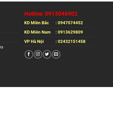
Hotline: 0913046902
KD Miền Bắc
: 0947074452
KD Miên Nam
: 0913629809
VP Hà Nội
: 02432151458
ựa