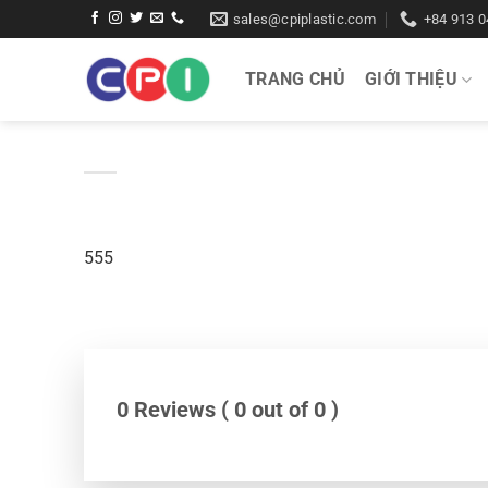
Bỏ
sales@cpiplastic.com
+84 913 0
qua
nội
TRANG CHỦ
GIỚI THIỆU
dung
555
0 Reviews ( 0 out of 0 )