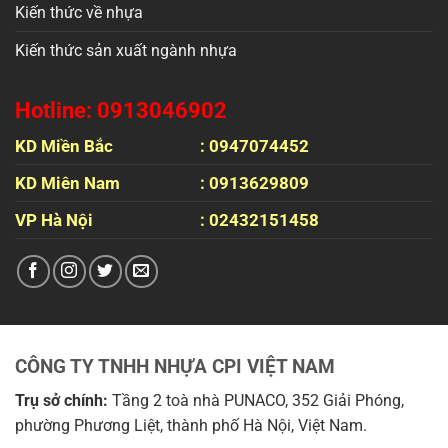
Kiến thức về nhựa
Kiến thức sản xuất ngành nhựa
Hotline: 0913046902
KD Miền Bắc
: 0947074452
KD Miên Nam
: 0913629809
VP Hà Nội
: 02432151458
CÔNG TY TNHH NHỰA CPI VIỆT NAM
Trụ sở chính:
Tầng 2 toà nhà PUNACO, 352 Giải Phóng,
phường Phương Liệt, thành phố Hà Nội, Việt Nam.