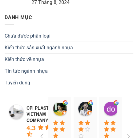
27 Tháng 8, 2024
DANH MỤC
Chưa được phân loại
Kiến thức sản xuất ngành nhựa
Kiến thức về nhựa
Tin tức ngành nhựa
Tuyển dụng
Tiến đat Wasabi (Cú mèo)
Vũ Văn Trường (Cú
do ngat
CPI PLASTIC
23:46 25 Sep 22
16:19 07 Jan 20
04:36 11
VIETNAM
COMPANY
4.3