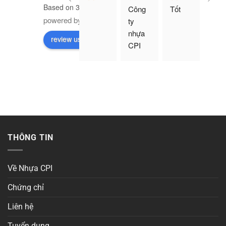
Based on 3 reviews
Công 
Tốt
powered by
G
o
o
g
l
e
ty 
nhựa 
review us on
CPI 
Việt 
Nam
THÔNG TIN
Về Nhựa CPI
Chứng chỉ
Liên hệ
Tuyển dụng