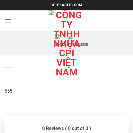
Bỏ
CPIPLASTIC.COM
qua
nội
dung
EN
VI
555
0 Reviews ( 0 out of 0 )