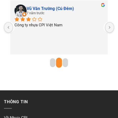
Vũ Văn Trường (Cú Đêm)
7 năm trước
Công ty nhựa CPI Việt Nam
T
THÔNG TIN
Về Nhựa CPI