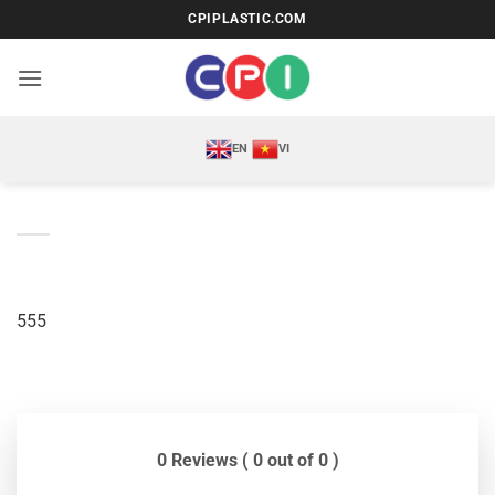
Bỏ
CPIPLASTIC.COM
qua
nội
dung
EN
VI
555
0 Reviews ( 0 out of 0 )