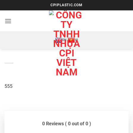
Bỏ
CPIPLASTIC.COM
qua
nội
dung
EN
VI
555
0 Reviews ( 0 out of 0 )