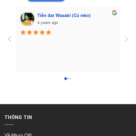
Tiến đat Wasabi (Cú mèo)
4 years ago
Côn
THÔNG TIN
Về Nhựa CPI