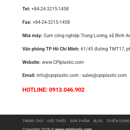
Tel:
+84-24-3215-1458
Fax:
+84-24-3215-1458
Nhà máy:
Cụm công nghiệp Trung Lương, xã Bình An,
Văn phòng TP Hồ Chí Minh:
61/45 đường TMT17, phư
Website:
www.CPIplastic.com
Email:
info@cpiplastic.com - sales@cpiplastic.com
HOTLINE: 0913.046.902
TRANG CHỦ
GIỚI THIỆU
SẢN PHẨM
BLOG
TUYỂN DỤNG
Copyright 2026 ©
www.cpiplastic.com