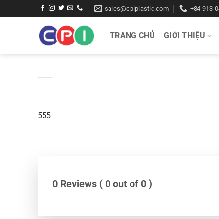
Bỏ
sales@cpiplastic.com
+84 913 0
qua
nội
TRANG CHỦ
GIỚI THIỆU
dung
555
0 Reviews ( 0 out of 0 )