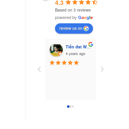
4.3
Based on 3 reviews
powered by
G
o
o
g
l
e
review us on
Tiến đat Wasabi (Cú mèo)
Vũ Văn Trư
4 years ago
7 yea
Công ty nhựa 
Nam