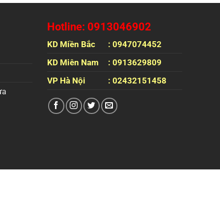
Hotline: 0913046902
KD Miền Bắc
: 0947074452
KD Miên Nam
: 0913629809
VP Hà Nội
: 02432151458
ựa