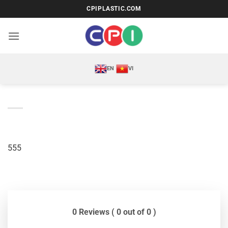
Bỏ
CPIPLASTIC.COM
qua
nội
dung
EN
VI
555
0 Reviews ( 0 out of 0 )