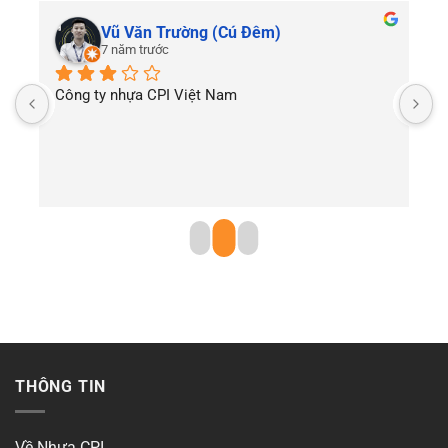
Vũ Văn Trường (Cú Đêm)
7 năm trước
Công ty nhựa CPI Việt Nam
T
THÔNG TIN
Về Nhựa CPI