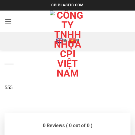
Bỏ
CPIPLASTIC.COM
qua
nội
dung
EN
VI
555
0 Reviews ( 0 out of 0 )