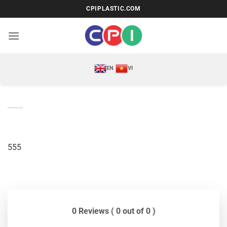
Bỏ
CPIPLASTIC.COM
qua
nội
dung
EN
VI
555
0 Reviews ( 0 out of 0 )