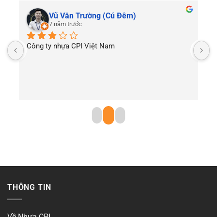
Vũ Văn Trường (Cú Đêm)
7 năm trước
Công ty nhựa CPI Việt Nam
T
THÔNG TIN
Về Nhựa CPI