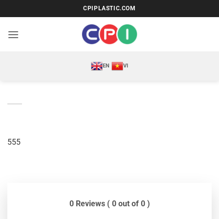
Bỏ
CPIPLASTIC.COM
qua
nội
dung
EN
VI
555
0 Reviews ( 0 out of 0 )