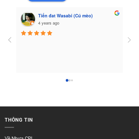
Tiến đat Wasabi (Cú mèo)
4 years ago
Côn
THÔNG TIN
Về Nhựa CPI