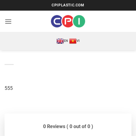
Bỏ
CPIPLASTIC.COM
qua
nội
dung
EN
VI
555
0 Reviews ( 0 out of 0 )