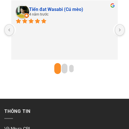
Tiến đat Wasabi (Cú mèo)
4 năm trước
C
THÔNG TIN
Về Nhựa CPI