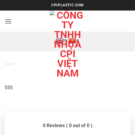
Bỏ
CPIPLASTIC.COM
qua
nội
dung
EN
VI
555
0 Reviews ( 0 out of 0 )