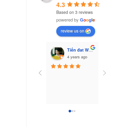
4.3
Based on 3 reviews
powered by
G
o
o
g
l
e
review us on
Tiến đat Wasabi (Cú mèo)
Vũ Văn Trư
4 years ago
7 yea
Công ty nhựa 
Nam