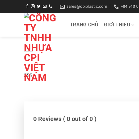
Bỏ
sales@cpiplastic.com
+84 913 0
qua
nội
TRANG CHỦ
GIỚI THIỆU
dung
555
0 Reviews ( 0 out of 0 )