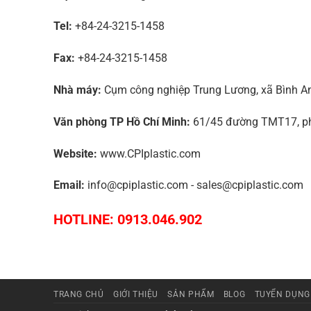
Tel:
+84-24-3215-1458
Fax:
+84-24-3215-1458
Nhà máy:
Cụm công nghiệp Trung Lương, xã Bình An,
Văn phòng TP Hồ Chí Minh:
61/45 đường TMT17, phư
Website:
www.CPIplastic.com
Email:
info@cpiplastic.com - sales@cpiplastic.com
HOTLINE: 0913.046.902
TRANG CHỦ
GIỚI THIỆU
SẢN PHẨM
BLOG
TUYỂN DỤNG