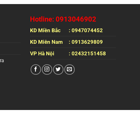
Hotline: 0913046902
KD Miền Bắc
: 0947074452
KD Miên Nam
: 0913629809
VP Hà Nội
: 02432151458
ựa