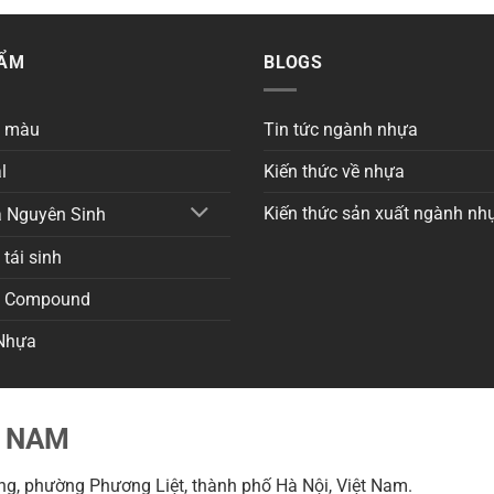
HẨM
BLOGS
a màu
Tin tức ngành nhựa
l
Kiến thức về nhựa
Kiến thức sản xuất ngành nh
 Nguyên Sinh
tái sinh
a Compound
Nhựa
T NAM
g, phường Phương Liệt, thành phố Hà Nội, Việt Nam.