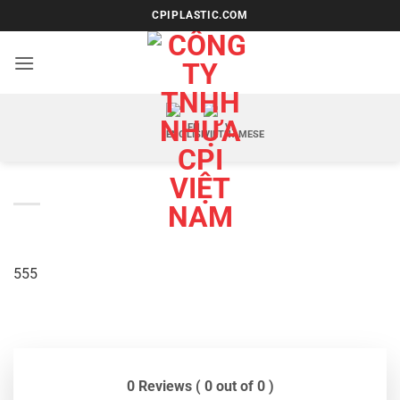
Bỏ
CPIPLASTIC.COM
qua
nội
dung
EN
VI
555
0 Reviews ( 0 out of 0 )