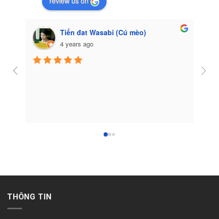
review us on
Tiến đat Wasabi (Cú mèo)
4 years ago
Côn
THÔNG TIN