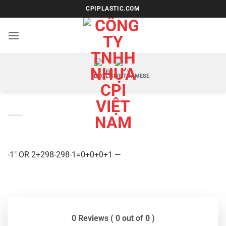
Bỏ
CPIPLASTIC.COM
qua
nội
dung
EN
VI
-1″ OR 2+298-298-1=0+0+0+1 —
0 Reviews ( 0 out of 0 )