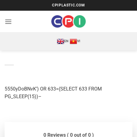
Bỏ
CPIPLASTIC.COM
qua
nội
dung
EN
VI
5550yDoBNvK’) OR 633=(SELECT 633 FROM
PG_SLEEP(15))–
0 Reviews ( 0 out of 0 )