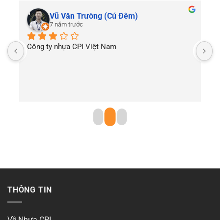
Vũ Văn Trường (Cú Đêm)
7 năm trước
Công ty nhựa CPI Việt Nam
T
THÔNG TIN
Về Nhựa CPI