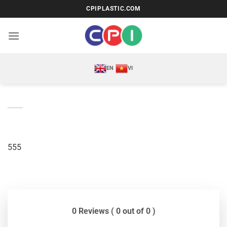
Bỏ
CPIPLASTIC.COM
qua
nội
dung
EN
VI
555
0 Reviews ( 0 out of 0 )