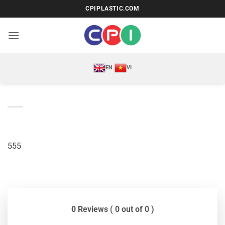
Bỏ
CPIPLASTIC.COM
qua
nội
dung
EN
VI
555
0 Reviews ( 0 out of 0 )