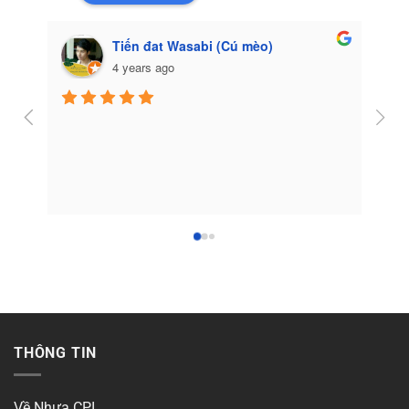
Tiến đat Wasabi (Cú mèo)
4 years ago
Côn
THÔNG TIN
Về Nhựa CPI