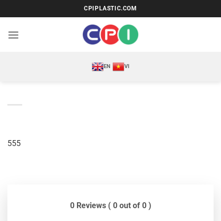
Bỏ
CPIPLASTIC.COM
qua
nội
dung
EN
VI
555
0 Reviews ( 0 out of 0 )