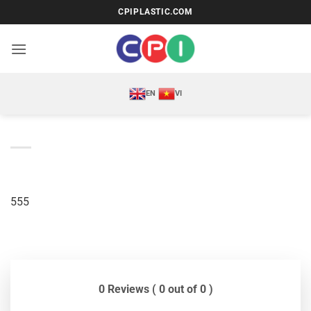
Bỏ
CPIPLASTIC.COM
qua
nội
dung
EN
VI
555
0 Reviews ( 0 out of 0 )