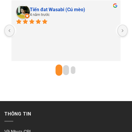
Tiến đat Wasabi (Cú mèo)
4 năm trước
C
THÔNG TIN
Về Nhựa CPI