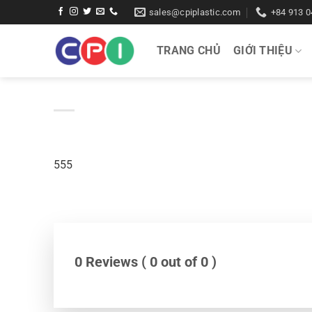
Bỏ
sales@cpiplastic.com
+84 913 0
qua
nội
TRANG CHỦ
GIỚI THIỆU
dung
555
0 Reviews ( 0 out of 0 )