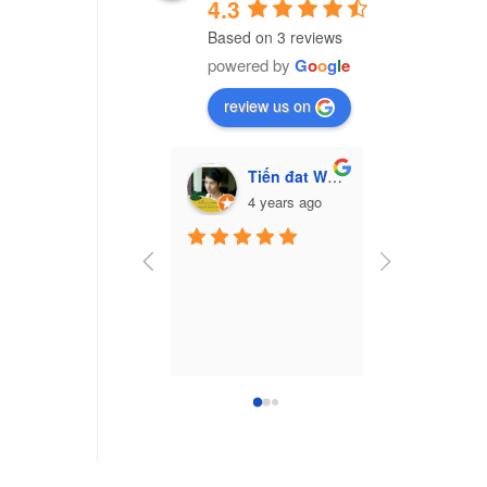
4.3
Based on 3 reviews
powered by
G
o
o
g
l
e
review us on
Tiến đat Wasabi (Cú mèo)
Vũ Văn Trư
4 years ago
7 yea
Công ty nhựa 
Nam