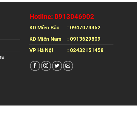
Hotline: 0913046902
KD Miền Bắc
: 0947074452
KD Miên Nam
: 0913629809
VP Hà Nội
: 02432151458
ựa