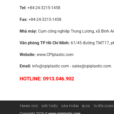
Tel:
+84-24-3215-1458
Fax:
+84-24-3215-1458
Nhà máy:
Cụm công nghiệp Trung Lương, xã Bình An,
Văn phòng TP Hồ Chí Minh:
61/45 đường TMT17, phư
Website:
www.CPIplastic.com
Email:
info@cpiplastic.com - sales@cpiplastic.com
HOTLINE: 0913.046.902
TRANG CHỦ
GIỚI THIỆU
SẢN PHẨM
BLOG
TUYỂN DỤNG
Copyright 2026 ©
www.cpiplastic.com