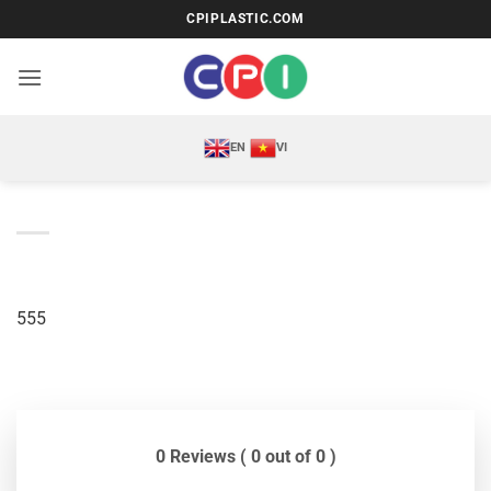
Bỏ
CPIPLASTIC.COM
qua
nội
dung
EN
VI
555
0 Reviews ( 0 out of 0 )