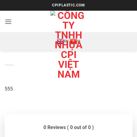
Bỏ
CPIPLASTIC.COM
qua
nội
dung
EN
VI
555
0 Reviews ( 0 out of 0 )