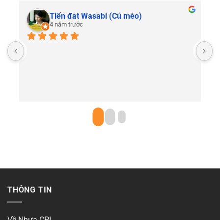
Tiến đat Wasabi (Cú mèo)
4 năm trước
C
THÔNG TIN
Về Nhựa CPI