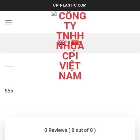
Bỏ
CPIPLASTIC.COM
qua
nội
dung
EN
VI
555
0 Reviews ( 0 out of 0 )