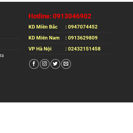
Hotline: 0913046902
KD Miền Bắc
: 0947074452
KD Miên Nam
: 0913629809
VP Hà Nội
: 02432151458
ựa