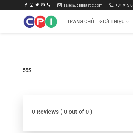
Bỏ
sales@cpiplastic.com
+84 913 0
qua
nội
TRANG CHỦ
GIỚI THIỆU
dung
555
0 Reviews ( 0 out of 0 )