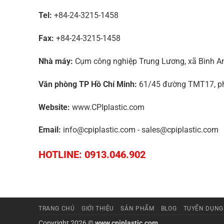
Tel:
+84-24-3215-1458
Fax:
+84-24-3215-1458
Nhà máy:
Cụm công nghiệp Trung Lương, xã Bình An,
Văn phòng TP Hồ Chí Minh:
61/45 đường TMT17, phư
Website:
www.CPIplastic.com
Email:
info@cpiplastic.com - sales@cpiplastic.com
HOTLINE: 0913.046.902
TRANG CHỦ
GIỚI THIỆU
SẢN PHẨM
BLOG
TUYỂN DỤNG
Copyright 2026 ©
www.cpiplastic.com