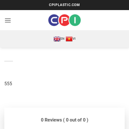
Bỏ
CPIPLASTIC.COM
qua
nội
dung
EN
VI
555
0 Reviews ( 0 out of 0 )