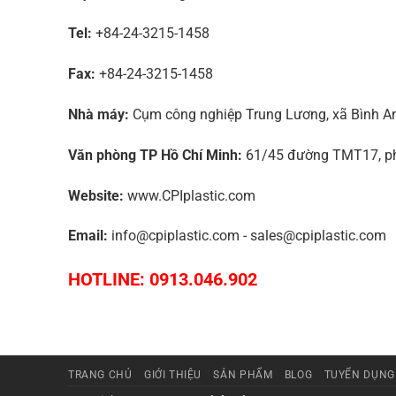
Tel:
+84-24-3215-1458
Fax:
+84-24-3215-1458
Nhà máy:
Cụm công nghiệp Trung Lương, xã Bình An,
Văn phòng TP Hồ Chí Minh:
61/45 đường TMT17, phư
Website:
www.CPIplastic.com
Email:
info@cpiplastic.com - sales@cpiplastic.com
HOTLINE: 0913.046.902
TRANG CHỦ
GIỚI THIỆU
SẢN PHẨM
BLOG
TUYỂN DỤNG