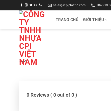
Bỏ
sales@cpiplastic.com
+84 913 0
qua
nội
TRANG CHỦ
GIỚI THIỆU
dung
555
0 Reviews ( 0 out of 0 )