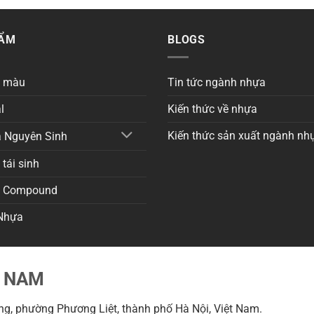
HẨM
BLOGS
a màu
Tin tức ngành nhựa
l
Kiến thức về nhựa
Kiến thức sản xuất ngành nh
 Nguyên Sinh
tái sinh
a Compound
Nhựa
T NAM
g, phường Phương Liệt, thành phố Hà Nội, Việt Nam.