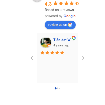
4.3
Based on 3 reviews
powered by
G
o
o
g
l
e
review us on
Tiến đat Wasabi (Cú mèo)
Vũ Văn Trư
4 years ago
7 yea
Công ty nhựa 
Nam