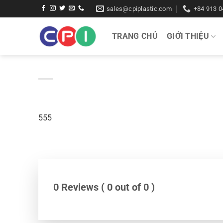
Bỏ
sales@cpiplastic.com
+84 913 0
qua
nội
TRANG CHỦ
GIỚI THIỆU
dung
555
0 Reviews ( 0 out of 0 )