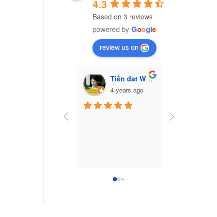
4.3
Based on 3 reviews
powered by
G
o
o
g
l
e
review us on
Tiến đat Wasabi (Cú mèo)
Vũ Văn Trư
4 years ago
7 yea
Công ty nhựa 
Nam