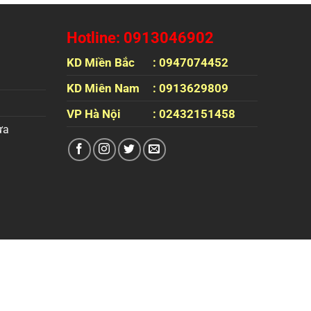
Hotline: 0913046902
KD Miền Bắc
: 0947074452
KD Miên Nam
: 0913629809
VP Hà Nội
: 02432151458
ựa