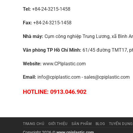
Tel:
+84-24-3215-1458
Fax:
+84-24-3215-1458
Nhà máy:
Cụm công nghiệp Trung Lương, xã Bình An,
Văn phòng TP Hồ Chí Minh:
61/45 đường TMT17, phư
Website:
www.CPIplastic.com
Email:
info@cpiplastic.com - sales@cpiplastic.com
HOTLINE: 0913.046.902
TRANG CHỦ
GIỚI THIỆU
SẢN PHẨM
BLOG
TUYỂN DỤNG
Copyright 2026 ©
www.cpiplastic.com