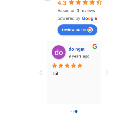
4.3
Based on 3 reviews
powered by
G
o
o
g
l
e
review us on
Vũ Văn Trường (Cú Đêm)
do ngat
7 years ago
9 years ago
ng ty nhựa CPI Việt 
Tốt
am