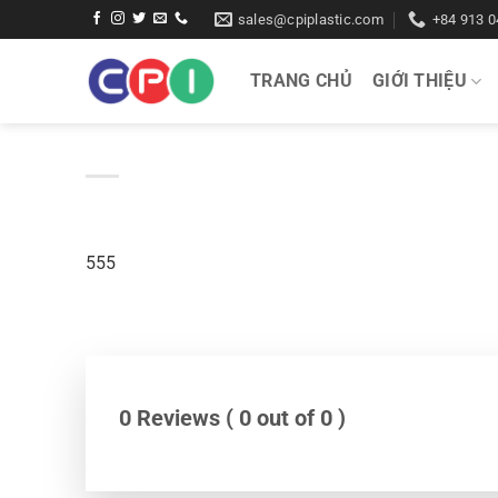
Bỏ
sales@cpiplastic.com
+84 913 0
qua
nội
TRANG CHỦ
GIỚI THIỆU
dung
555
0 Reviews ( 0 out of 0 )