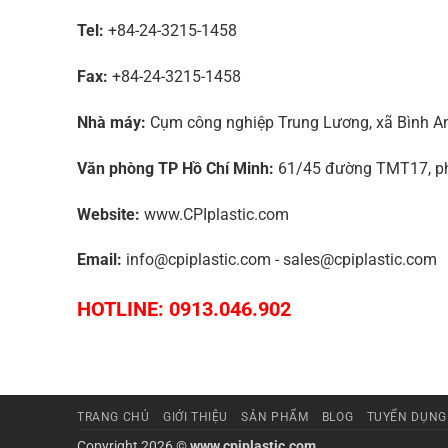
Tel:
+84-24-3215-1458
Fax:
+84-24-3215-1458
Nhà máy:
Cụm công nghiệp Trung Lương, xã Bình An,
Văn phòng TP Hồ Chí Minh:
61/45 đường TMT17, phư
Website:
www.CPIplastic.com
Email:
info@cpiplastic.com - sales@cpiplastic.com
HOTLINE: 0913.046.902
TRANG CHỦ
GIỚI THIỆU
SẢN PHẨM
BLOG
TUYỂN DỤNG
Copyright 2026 ©
www.cpiplastic.com