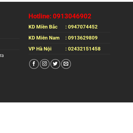
Hotline: 0913046902
KD Miền Bắc
: 0947074452
KD Miên Nam
: 0913629809
VP Hà Nội
: 02432151458
ựa