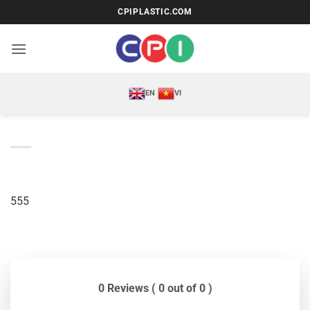
Bỏ
CPIPLASTIC.COM
qua
nội
dung
EN
VI
555
0 Reviews ( 0 out of 0 )