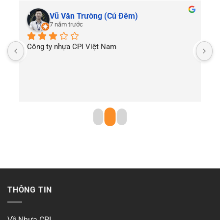
Vũ Văn Trường (Cú Đêm)
7 năm trước
Công ty nhựa CPI Việt Nam
T
THÔNG TIN
Về Nhựa CPI