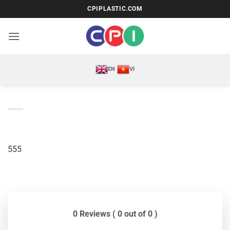
Bỏ
CPIPLASTIC.COM
qua
nội
dung
EN
VI
555
0 Reviews ( 0 out of 0 )