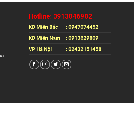
Hotline: 0913046902
KD Miền Bắc
: 0947074452
KD Miên Nam
: 0913629809
VP Hà Nội
: 02432151458
ựa