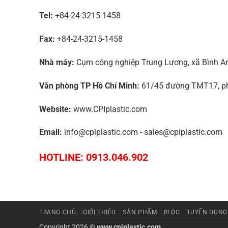
Tel:
+84-24-3215-1458
Fax:
+84-24-3215-1458
Nhà máy:
Cụm công nghiệp Trung Lương, xã Bình An,
Văn phòng TP Hồ Chí Minh:
61/45 đường TMT17, phư
Website:
www.CPIplastic.com
Email:
info@cpiplastic.com - sales@cpiplastic.com
HOTLINE: 0913.046.902
TRANG CHỦ
GIỚI THIỆU
SẢN PHẨM
BLOG
TUYỂN DỤNG
Copyright 2026 ©
www.cpiplastic.com