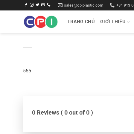
Bỏ
sales@cpiplastic.com
+84 913 0
qua
nội
TRANG CHỦ
GIỚI THIỆU
dung
555
0 Reviews ( 0 out of 0 )