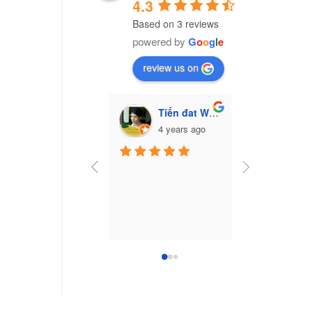
4.3
Based on 3 reviews
powered by
G
o
o
g
l
e
review us on
Tiến đat Wasabi (Cú mèo)
Vũ Văn Trư
4 years ago
7 yea
Công ty nhựa 
Nam