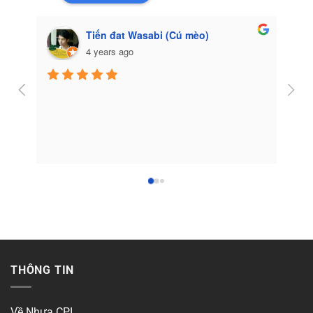
Tiến đat Wasabi (Cú mèo)
4 years ago
Côn
THÔNG TIN
Về Nhựa CPI