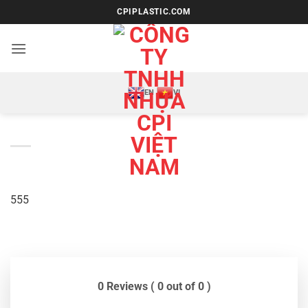
Bỏ
CPIPLASTIC.COM
qua
nội
dung
EN
VI
555
0 Reviews ( 0 out of 0 )