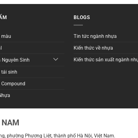
HẨM
BLOGS
a màu
Tin tức ngành nhựa
l
Kiến thức về nhựa
Kiến thức sản xuất ngành nh
 Nguyên Sinh
tái sinh
a Compound
Nhựa
T NAM
g, phường Phương Liệt, thành phố Hà Nội, Việt Nam.