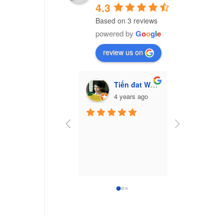
4.3
Based on 3 reviews
powered by
G
o
o
g
l
e
review us on
Tiến đat Wasabi (Cú mèo)
Vũ Văn Trư
4 years ago
7 yea
Công ty nhựa 
Nam