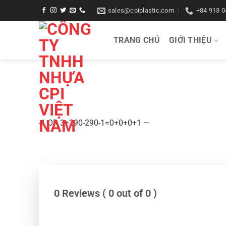
Bỏ
sales@cpiplastic.com
+84 913 0
qua
nội
TRANG CHỦ
GIỚI THIỆU
dung
-1 OR 3+290-290-1=0+0+0+1 —
0 Reviews ( 0 out of 0 )