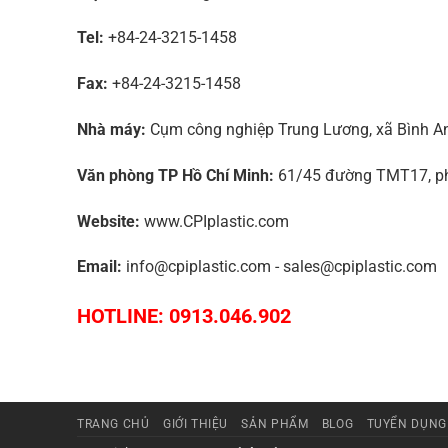
Tel:
+84-24-3215-1458
Fax:
+84-24-3215-1458
Nhà máy:
Cụm công nghiệp Trung Lương, xã Bình An,
Văn phòng TP Hồ Chí Minh:
61/45 đường TMT17, phư
Website:
www.CPIplastic.com
Email:
info@cpiplastic.com - sales@cpiplastic.com
HOTLINE: 0913.046.902
TRANG CHỦ
GIỚI THIỆU
SẢN PHẨM
BLOG
TUYỂN DỤNG