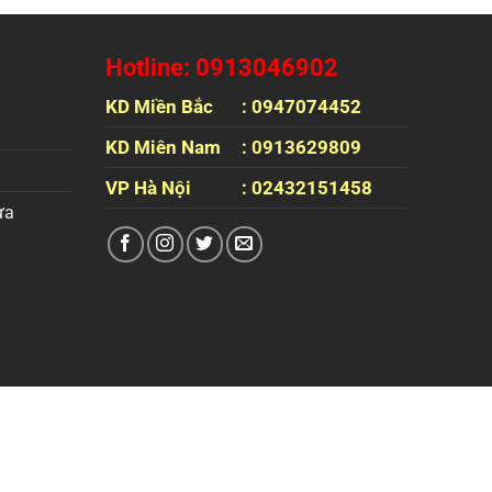
Hotline: 0913046902
KD Miền Bắc
: 0947074452
KD Miên Nam
: 0913629809
VP Hà Nội
: 02432151458
ựa