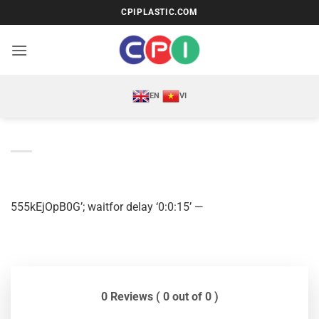
Bỏ
CPIPLASTIC.COM
qua
nội
dung
EN
VI
555kEjOpB0G’; waitfor delay ‘0:0:15’ —
0 Reviews ( 0 out of 0 )