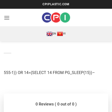
Bỏ
CPIPLASTIC.COM
qua
nội
dung
EN
VI
555-1)) OR 14=(SELECT 14 FROM PG_SLEEP(15))–
0 Reviews ( 0 out of 0 )