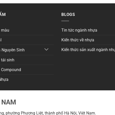
HẨM
BLOGS
a màu
Tin tức ngành nhựa
l
Kiến thức về nhựa
Kiến thức sản xuất ngành nh
 Nguyên Sinh
tái sinh
a Compound
Nhựa
T NAM
g, phường Phương Liệt, thành phố Hà Nội, Việt Nam.