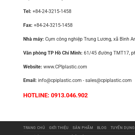
Tel:
+84-24-3215-1458
Fax:
+84-24-3215-1458
Nhà máy:
Cụm công nghiệp Trung Lương, xã Bình An,
Văn phòng TP Hồ Chí Minh:
61/45 đường TMT17, phư
Website:
www.CPIplastic.com
Email:
info@cpiplastic.com - sales@cpiplastic.com
HOTLINE: 0913.046.902
TRANG CHỦ
GIỚI THIỆU
SẢN PHẨM
BLOG
TUYỂN DỤNG