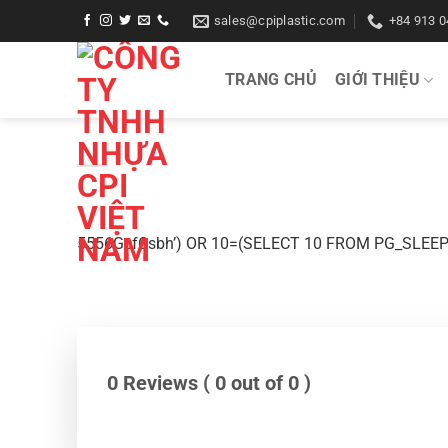
Bỏ
sales@cpiplastic.com
+84 913 0
qua
nội
TRANG CHỦ
GIỚI THIỆU
dung
5556GcfCsbh’) OR 10=(SELECT 10 FROM PG_SLEEP
0 Reviews ( 0 out of 0 )