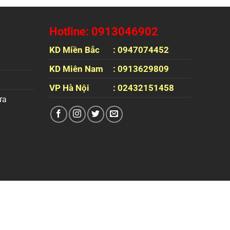
Hotline: 0913046902
KD Miền Bắc
: 0947074452
KD Miên Nam
: 0913629809
VP Hà Nội
: 02432151458
ựa