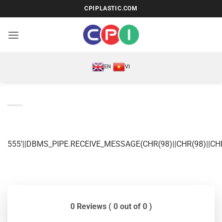
Bỏ
CPIPLASTIC.COM
qua
nội
dung
EN
VI
555’||DBMS_PIPE.RECEIVE_MESSAGE(CHR(98)||CHR(98)||CHR(
0 Reviews ( 0 out of 0 )