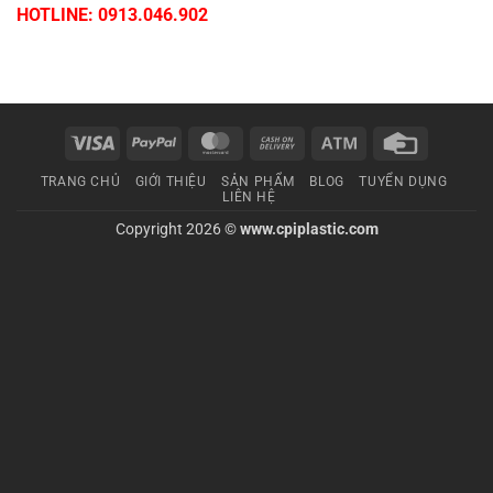
HOTLINE: 0913.046.902
Visa
PayPal
MasterCard
Cash
Atm
Credit
On
Card
TRANG CHỦ
GIỚI THIỆU
SẢN PHẨM
BLOG
TUYỂN DỤNG
Delivery
LIÊN HỆ
Copyright 2026 ©
www.cpiplastic.com