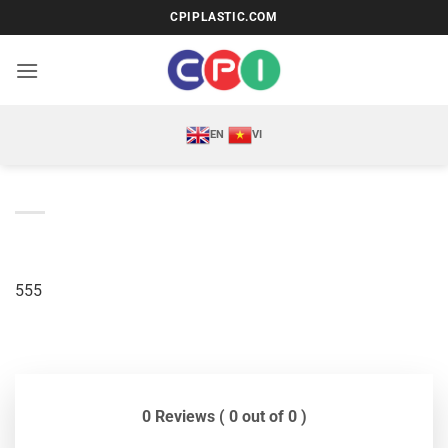
Bỏ
CPIPLASTIC.COM
qua
nội
dung
EN
VI
555
0 Reviews ( 0 out of 0 )