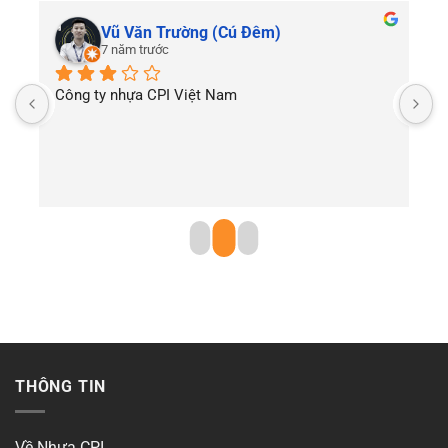
Vũ Văn Trường (Cú Đêm)
7 năm trước
Công ty nhựa CPI Việt Nam
T
THÔNG TIN
Về Nhựa CPI