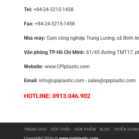
Tel:
+84-24-3215-1458
Fax:
+84-24-3215-1458
Nhà máy:
Cụm công nghiệp Trung Lương, xã Bình An,
Văn phòng TP Hồ Chí Minh:
61/45 đường TMT17, phư
Website:
www.CPIplastic.com
Email:
info@cpiplastic.com - sales@cpiplastic.com
HOTLINE: 0913.046.902
TRANG CHỦ
GIỚI THIỆU
SẢN PHẨM
BLOG
TUYỂN DỤNG
Copyright 2026 ©
www.cpiplastic.com