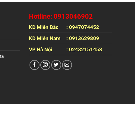
Hotline: 0913046902
KD Miền Bắc
: 0947074452
KD Miên Nam
: 0913629809
VP Hà Nội
: 02432151458
ựa