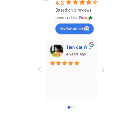
4.3
Based on 3 reviews
powered by
G
o
o
g
l
e
review us on
Tiến đat Wasabi (Cú mèo)
Vũ Văn Trư
4 years ago
7 yea
Công ty nhựa 
Nam