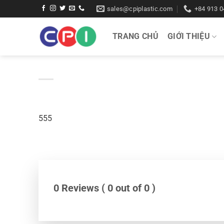
Bỏ
sales@cpiplastic.com
+84 913 0
qua
nội
TRANG CHỦ
GIỚI THIỆU
dung
555
0 Reviews ( 0 out of 0 )