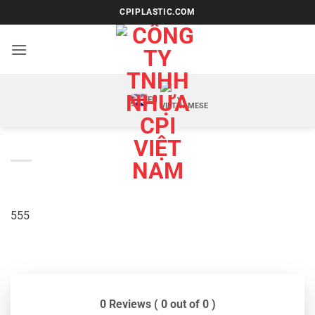
Bỏ
CPIPLASTIC.COM
qua
nội
dung
EN
VI
555
0 Reviews ( 0 out of 0 )