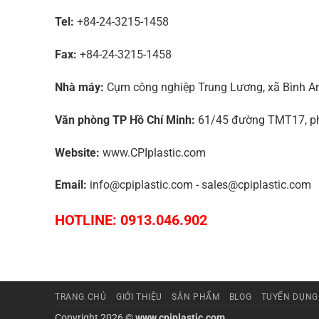
Tel:
+84-24-3215-1458
Fax:
+84-24-3215-1458
Nhà máy:
Cụm công nghiệp Trung Lương, xã Bình An,
Văn phòng TP Hồ Chí Minh:
61/45 đường TMT17, phư
Website:
www.CPIplastic.com
Email:
info@cpiplastic.com - sales@cpiplastic.com
HOTLINE: 0913.046.902
TRANG CHỦ
GIỚI THIỆU
SẢN PHẨM
BLOG
TUYỂN DỤNG
Copyright 2026 ©
www.cpiplastic.com