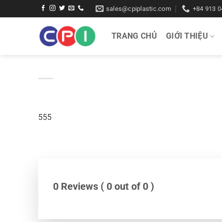
Bỏ
sales@cpiplastic.com
+84 913 0
qua
nội
TRANG CHỦ
GIỚI THIỆU
dung
555
0 Reviews ( 0 out of 0 )