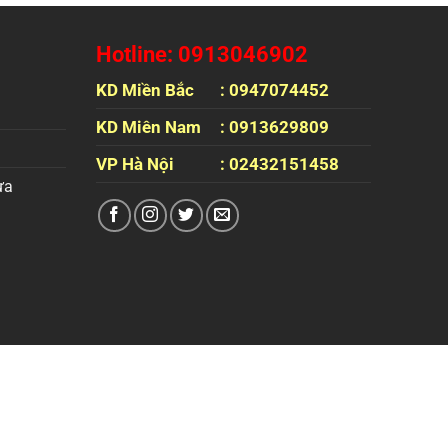
Hotline: 0913046902
KD Miền Bắc
: 0947074452
KD Miên Nam
: 0913629809
VP Hà Nội
: 02432151458
ựa