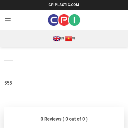
Bỏ
CPIPLASTIC.COM
qua
nội
dung
EN
VI
555
0 Reviews ( 0 out of 0 )