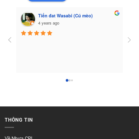
Tiến đat Wasabi (Cú mèo)
4 years ago
Côn
THÔNG TIN
Về Nhựa CPI