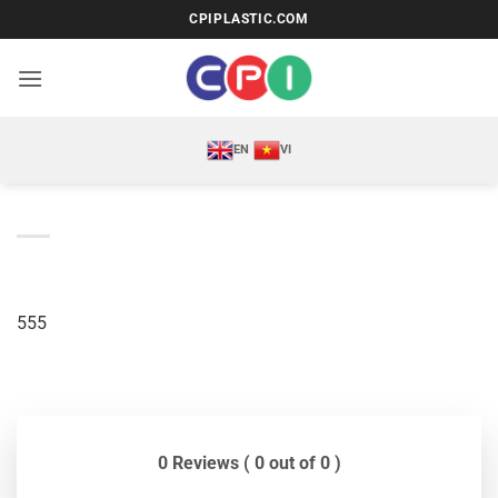
Bỏ
CPIPLASTIC.COM
qua
nội
dung
EN
VI
555
0 Reviews ( 0 out of 0 )