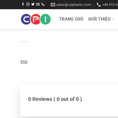
Bỏ
sales@cpiplastic.com
+84 913 0
qua
nội
TRANG CHỦ
GIỚI THIỆU
dung
555
0 Reviews ( 0 out of 0 )