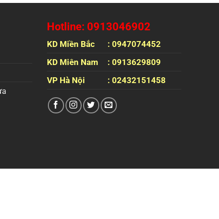
Hotline: 0913046902
KD Miền Bắc
: 0947074452
KD Miên Nam
: 0913629809
VP Hà Nội
: 02432151458
ựa