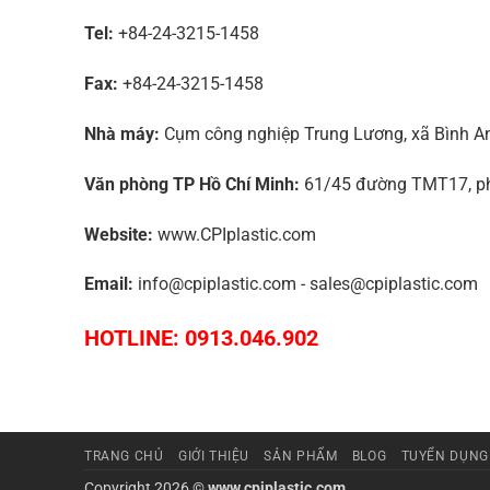
Tel:
+84-24-3215-1458
Fax:
+84-24-3215-1458
Nhà máy:
Cụm công nghiệp Trung Lương, xã Bình An,
Văn phòng TP Hồ Chí Minh:
61/45 đường TMT17, phư
Website:
www.CPIplastic.com
Email:
info@cpiplastic.com - sales@cpiplastic.com
HOTLINE: 0913.046.902
TRANG CHỦ
GIỚI THIỆU
SẢN PHẨM
BLOG
TUYỂN DỤNG
Copyright 2026 ©
www.cpiplastic.com