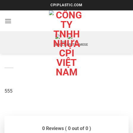
Bỏ
CPIPLASTIC.COM
qua
nội
dung
EN
VI
555
0 Reviews ( 0 out of 0 )